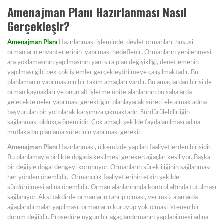
Amenajman Planı Hazırlanması
Nasıl
Gerçekleşir?
Amenajman Planı
Hazırlanması işleminde, devlet ormanları, hususi
ormanların envanterlerinin yapılması hedeflenir
.
Ormanların yenilenmesi,
ara yoklamasının yapılmasının yanı sıra plan değişikliği, denetlemenin
yapılması gibi pek çok işlemler gerçekleştirilmeye çalışılmaktadır. Bu
planlamanın yapılmasının bir takım amaçları vardır. Bu amaçlardan birisi de
orman kaynakları ve onun alt işletme ünite alanlarının bu sahalarda
gelecekte neler yapılması gerektiğini planlayacak süreci ele almak adına
başvurulan bir yol olarak karşımıza çıkmaktadır. Sürdürülebilirliğin
sağlanması oldukça önemlidir. Çok amaçlı şekilde faydalanılması adına
mutlaka bu planlama sürecinin yapılması gerekir.
Amenajman Planı
Hazırlanması
,
ülkemizde yapılan faaliyetlerden birisidir.
Bu planlamayla birlikte doğada kesilmesi gereken ağaçlar kesiliyor. Başka
bir değişle doğal dengeyi korunuyor. Ormanların sürekliliğinin sağlanması
her yönden önemlidir. Ormancılık faaliyetlerinin etkin şekilde
sürdürülmesi adına önemlidir. Orman alanlarınında kontrol altında tutulması
sağlanıyor. Aksi takdirde ormanların tahrip olması, verimsiz alanlarda
ağaçlandırmalar yapılması, ormanların kuruyup yok olması istenen bir
durum değildir. Prosedüre uygun bir ağaçlandırmanın yapılabilmesi adına