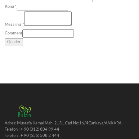
Konu
*
Mesajınız
*
Comment
Gönder
Adres: Mustafa Kemal Mah. 2131.Cad No:16/4Çankaya/ANKARA
Telefon : + 90 (312) 804 99 44
Telefon : + 90 (535) 508 2 444