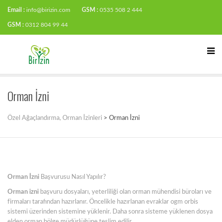
Email :
info@birizin.com
GSM :
0535 508 2 444
GSM :
0312 804 99 44
Orman İzni
Özel Ağaçlandırma, Orman İzinleri
>
Orman İzni
Orman İzni
Başvurusu Nasıl Yapılır?
Orman izni
başvuru dosyaları, yeterliliği olan orman mühendisi büroları ve
firmaları tarafından hazırlanır. Öncelikle hazırlanan evraklar ogm orbis
sistemi üzerinden sistemine yüklenir. Daha sonra sisteme yüklenen dosya
elden orman bölge müdürlüğüne teslim edilir.