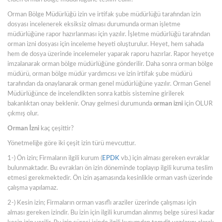
Orman Bölge Müdürlüğü izin ve irtifak şube müdürlüğü tarafından izin
dosyası incelenerek eksiksiz olması durumunda orman işletme
müdürlüğüne rapor hazırlanması için yazılır. İşletme müdürlüğü tarafından
orman izni dosyası için inceleme heyeti oluşturulur. Heyet, hem sahada
hem de dosya üzerinde incelemeler yaparak raporu hazırlar. Rapor heyetçe
imzalanarak orman bölge müdürlüğüne gönderilir. Daha sonra orman bölge
müdürü, orman bölge müdür yardımcısı ve izin irtifak şube müdürü
tarafından da onaylanarak orman genel müdürlüğüne yazılır. Orman Genel
Müdürlüğünce de incelendikten sonra katbis sistemine girilerek
bakanlıktan onay beklenir. Onay gelmesi durumunda
orman izni
için OLUR
çıkmış olur.
Orman İzni
kaç çeşittir?
Yönetmeliğe göre iki çeşit izin türü mevcuttur.
1-) Ön izin; Firmaların ilgili kurum (
EPDK
vb.) için alması gereken evraklar
bulunmaktadır. Bu evrakları ön izin döneminde toplayıp ilgili kuruma teslim
etmesi gerekmektedir. Ön izin aşamasında kesinlikle orman vasfı üzerinde
çalışma yapılamaz.
2-) Kesin izin; Firmaların orman vasıflı araziler üzerinde çalışması için
alması gereken izindir. Bu izin için ilgili kurumdan alınmış belge süresi kadar