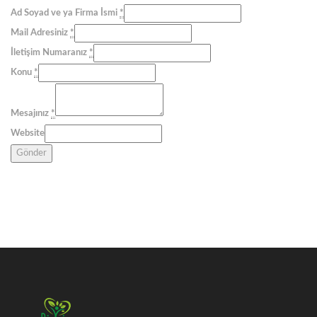
Ad Soyad ve ya Firma İsmi
*
Mail Adresiniz
*
İletişim Numaranız
*
Konu
*
Mesajınız
*
Website
Gönder