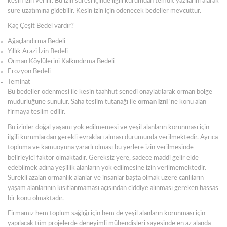
kesin izin verilir. Bu izin süresi içinde ilgili kurumdan temdit yazılarını alarak
süre uzatımına gidebilir. Kesin izin için ödenecek bedeller mevcuttur.
Kaç Çeşit Bedel vardır?
Ağaçlandırma Bedeli
Yıllık Arazi İzin Bedeli
Orman Köylülerini Kalkındırma Bedeli
Erozyon Bedeli
Teminat
Bu bedeller ödenmesi ile kesin taahhüt senedi onaylatılarak orman bölge
müdürlüğüne sunulur. Saha teslim tutanağı ile
orman izni
‘ne konu alan
firmaya teslim edilir.
Bu izinler doğal yaşamı yok edilmemesi ve yeşil alanların korunması için
ilgili kurumlardan gerekli evrakları alması durumunda verilmektedir. Ayrıca
topluma ve kamuoyuna yararlı olması bu yerlere izin verilmesinde
belirleyici faktör olmaktadır. Gereksiz yere, sadece maddi gelir elde
edebilmek adına yeşillik alanların yok edilmesine izin verilmemektedir.
Sürekli azalan ormanlık alanlar ve insanlar başta olmak üzere canlıların
yaşam alanlarının kısıtlanmaması açısından ciddiye alınması gereken hassas
bir konu olmaktadır.
Firmamız hem toplum sağlığı için hem de yeşil alanların korunması için
yapılacak tüm projelerde deneyimli mühendisleri sayesinde en az alanda