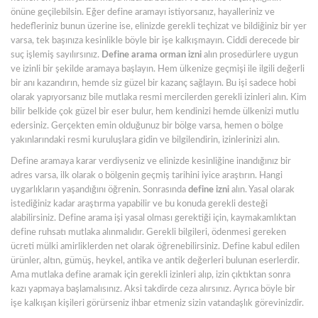
önüne geçilebilsin. Eğer define aramayı istiyorsanız, hayalleriniz ve
hedefleriniz bunun üzerine ise, elinizde gerekli teçhizat ve bildiğiniz bir yer
varsa, tek başınıza kesinlikle böyle bir işe kalkışmayın. Ciddi derecede bir
suç işlemiş sayılırsınız.
Define arama orman izni
alın prosedürlere uygun
ve izinli bir şekilde aramaya başlayın. Hem ülkenize geçmişi ile ilgili değerli
bir anı kazandırın, hemde siz güzel bir kazanç sağlayın. Bu işi sadece hobi
olarak yapıyorsanız bile mutlaka resmi mercilerden gerekli izinleri alın. Kim
bilir belkide çok güzel bir eser bulur, hem kendinizi hemde ülkenizi mutlu
edersiniz. Gerçekten emin olduğunuz bir bölge varsa, hemen o bölge
yakınlarındaki resmi kuruluşlara gidin ve bilgilendirin, izinlerinizi alın.
Define aramaya karar verdiyseniz ve elinizde kesinliğine inandığınız bir
adres varsa, ilk olarak o bölgenin geçmiş tarihini iyice araştırın. Hangi
uygarlıkların yaşandığını öğrenin. Sonrasında
define izni
alın. Yasal olarak
istediğiniz kadar araştırma yapabilir ve bu konuda gerekli desteği
alabilirsiniz. Define arama işi yasal olması gerektiği için, kaymakamlıktan
define ruhsatı mutlaka alınmalıdır. Gerekli bilgileri, ödenmesi gereken
ücreti mülki amirliklerden net olarak öğrenebilirsiniz. Define kabul edilen
ürünler, altın, gümüş, heykel, antika ve antik değerleri bulunan eserlerdir.
Ama mutlaka define aramak için gerekli izinleri alıp, izin çıktıktan sonra
kazı yapmaya başlamalısınız. Aksi takdirde ceza alırsınız. Ayrıca böyle bir
işe kalkışan kişileri görürseniz ihbar etmeniz sizin vatandaşlık görevinizdir.