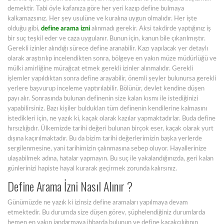
demektir. Tabi öyle kafanıza göre her yeri kazıp define bulmaya
kalkamazsınız. Her şey usulüne ve kuralına uygun olmalıdır. Her işte
olduğu gibi,
define arama izni
alınmadı gerekir. Aksi takdirde yaptığınız iş
bir suç teşkil eder ve caza uygulanır. Bunun için, kanun bile çıkarılmıştır.
Gerekli izinler alındığı sürece define aranabilir. Kazı yapılacak yer detaylı
olarak araştırılıp incelendikten sonra, bölgeye en yakın müze müdürlüğü ve
mülki amirliğine mürağcat etmek gerekli izinler alınmalıdır. Gerekli
işlemler yapıldıktan sonra define arayabilir, önemli şeyler bulunursa gerekli
yerlere başvurup inceleme yaptırılabilir. Bölünür, devlet kendine düşen
payı alır. Sonrasında bulunan definenin size kalan kısmı ile istediğinizi
yapabilirsiniz. Bazı kişiler buldukları tüm definenin kendilerine kalmasını
istedikleri için, ne yazık ki, kaçak olarak kazılar yapmaktadırlar. Buda define
hırsızlığıdır. Ülkemizde tarihi değeri bulunan birçok eser, kaçak olarak yurt
dışına kaçırılmaktadır. Bu da bizim tarihi değerlerimizin başka yerlerde
sergilenmesine, yani tarihimizin çalınmasına sebep oluyor. Hayallerinize
ulaşabilmek adına, hatalar yapmayın. Bu suç ile yakalandığınızda, geri kalan
günlerinizi hapiste hayal kurarak geçirmek zorunda kalırsınız.
Define Arama İzni Nasıl Alınır ?
Günümüzde ne yazık ki izinsiz define aramaları yapılmaya devam
etmektedir. Bu durumda size düşen görev, şüphelendiğiniz durumlarda
hemen en yakın jandarmaya ihbarda bulunun ve define kaçakçılığının