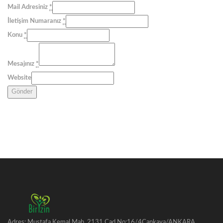
Mail Adresiniz
*
İletişim Numaranız
*
Konu
*
Mesajınız
*
Website
Gönder
Adres: Mustafa Kemal Mah. 2131.Cad No:16/4Çankaya/ANKARA