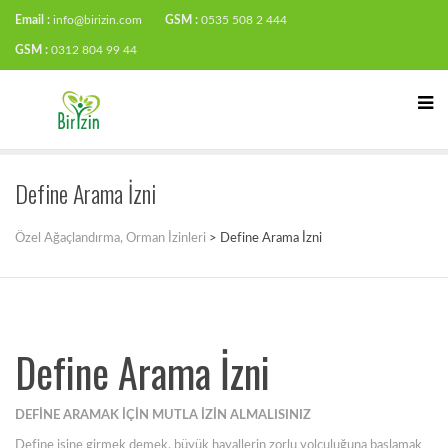
Email :
info@birizin.com
GSM :
0535 508 2 444
GSM :
0312 804 99 44
Define Arama İzni
Özel Ağaçlandırma, Orman İzinleri
>
Define Arama İzni
Define Arama İzni
DEFİNE ARAMAK İÇİN MUTLA İZİN ALMALISINIZ
Define işine girmek demek, büyük hayallerin zorlu yolculuğuna başlamak