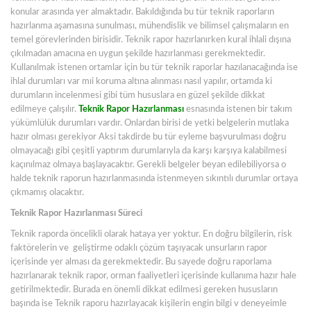
konular arasında yer almaktadır. Bakıldığında bu tür teknik raporların
hazırlanma aşamasına sunulması, mühendislik ve bilimsel çalışmaların en
temel görevlerinden birisidir. Teknik rapor hazırlanırken kural ihlali dışına
çıkılmadan amacına en uygun şekilde hazırlanması gerekmektedir.
Kullanılmak istenen ortamlar için bu tür teknik raporlar hazılanacağında ise
ihlal durumları var mıi koruma altına alınması nasıl yapılır, ortamda ki
durumların incelenmesi gibi tüm hususlara en güzel şekilde dikkat
edilmeye çalışılır.
Teknik Rapor Hazırlanması
esnasında istenen bir takım
yükümlülük durumları vardır. Onlardan birisi de yetki belgelerin mutlaka
hazır olması gerekiyor Aksi takdirde bu tür eyleme başvurulması doğru
olmayacağı gibi çeşitli yaptırım durumlarıyla da karşı karşıya kalabilmesi
kaçınılmaz olmaya başlayacaktır. Gerekli belgeler beyan edilebiliyorsa o
halde teknik raporun hazırlanmasında istenmeyen sıkıntılı durumlar ortaya
çıkmamış olacaktır.
Teknik Rapor Hazırlanması
Süreci
Teknik raporda öncelikli olarak hataya yer yoktur. En doğru bilgilerin, risk
faktörelerin ve geliştirme odaklı çözüm taşıyacak unsurların rapor
içerisinde yer alması da gerekmektedir. Bu sayede doğru raporlama
hazırlanarak teknik rapor, orman faaliyetleri içerisinde kullanıma hazır hale
getirilmektedir. Burada en önemli dikkat edilmesi gereken hususların
başında ise Teknik raporu hazırlayacak kişilerin engin bilgi v deneyeimle