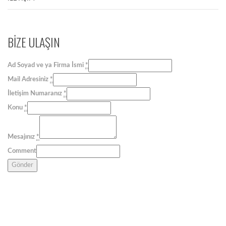
BİZE ULAŞIN
Ad Soyad ve ya Firma İsmi
*
Mail Adresiniz
*
İletişim Numaranız
*
Konu
*
Mesajınız
*
Comment
Gönder