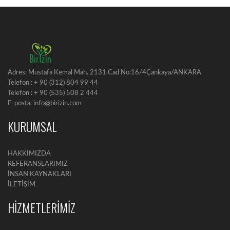
Adres: Mustafa Kemal Mah. 2131.Cad No:16/4Çankaya/ANKARA
Telefon : + 90 (312) 804 99 44
Telefon : + 90 (535) 508 2 444
E-posta: info@birizin.com
KURUMSAL
HAKKIMIZDA
REFERANSLARIMIZ
İNSAN KAYNAKLARI
İLETİŞİM
HİZMETLERİMİZ