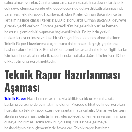
sahip olması gerekir. Çünkü raporlama da yapılacak hata doğal olarak pek
çok şeye olumsuz yönde etki edebileceğinde dolayı dikkatli olunmasında
yarar var. Teknik raporu hazırlayacak olan Kişiler Orman Bakanlığınca bir
iletişim halinde olması gerekir. Bu gibi konularda Orman Bakanlığı devreye
girerek yetki veriyor. Elinizde gerekli tüm belgeleriniz var ise hemen
başvuru işlemlerinizi yapmaya başlayabilirsiniz. Belgelerin yetkili
makamlara sunulması ve kısa bir süre içerisinde de onay alması halinde
Teknik Rapor Hazırlanması
aşamasına da bir anlamda geçiş yapılmaya
başlanacakır diyebiliriz. Burada ki en temel kıstaslardan birisi de ilgili alanlar
için hazırlanacak olan teknik raporlarında mutlaka doğru bilgiler içerdiğine
dikkat etmeniz gerekmektedir.
Teknik Rapor Hazırlanması
Aşaması
Teknik Rapor
Hazırlanması aşamasıyla birlikte artık projenin hayata
başlama sürecine de adım atılmış olunur. Projede dikkat edilmesi gereken
hususlar da teknik rapor üzerinden saptanmaya çalışılır. Orman ve benzeri
alanların korunması, geliştirilmesi, oluşabilecek önlemlerin varsa minimum
düzeye indirilmesi adına artık bu yola başvurulur hale gelmeye
başlandığının altını çizmemiz de fayda var. Teknik rapor hazılama