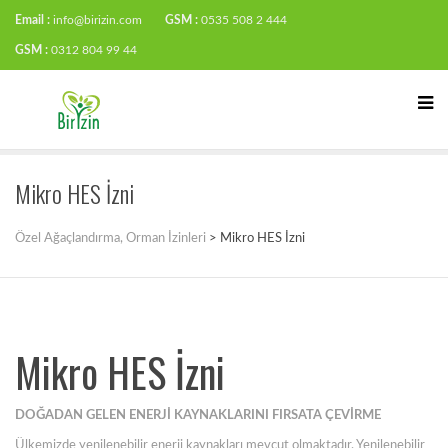
Email :
info@birizin.com
GSM :
0535 508 2 444
GSM :
0312 804 99 44
Mikro HES İzni
Özel Ağaçlandırma, Orman İzinleri
>
Mikro HES İzni
Mikro HES İzni
DOĞADAN GELEN ENERJİ KAYNAKLARINI FIRSATA ÇEVİRME
Ülkemizde yenilenebilir enerji kaynakları mevcut olmaktadır. Yenilenebilir