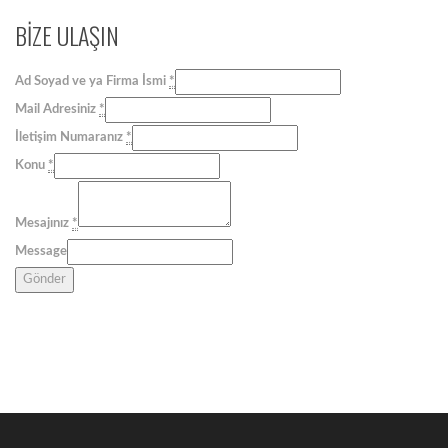
BİZE ULAŞIN
Ad Soyad ve ya Firma İsmi
*
Mail Adresiniz
*
İletişim Numaranız
*
Konu
*
Mesajınız
*
Message
Gönder