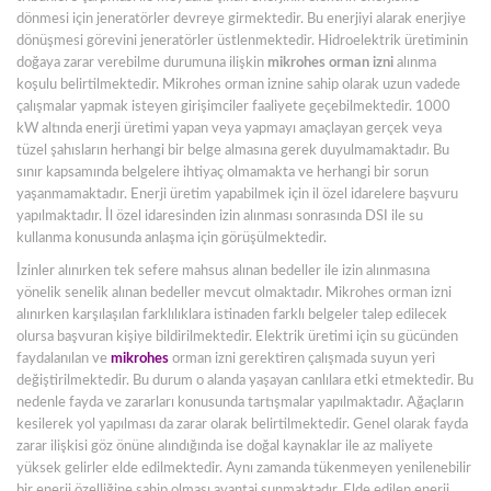
dönmesi için jeneratörler devreye girmektedir. Bu enerjiyi alarak enerjiye
dönüşmesi görevini jeneratörler üstlenmektedir. Hidroelektrik üretiminin
doğaya zarar verebilme durumuna ilişkin
mikrohes
orman
izni
alınma
koşulu belirtilmektedir. Mikrohes orman iznine sahip olarak uzun vadede
çalışmalar yapmak isteyen girişimciler faaliyete geçebilmektedir. 1000
kW altında enerji üretimi yapan veya yapmayı amaçlayan gerçek veya
tüzel şahısların herhangi bir belge almasına gerek duyulmamaktadır. Bu
sınır kapsamında belgelere ihtiyaç olmamakta ve herhangi bir sorun
yaşanmamaktadır. Enerji üretim yapabilmek için il özel idarelere başvuru
yapılmaktadır. İl özel idaresinden izin alınması sonrasında DSI ile su
kullanma konusunda anlaşma için görüşülmektedir.
İzinler alınırken tek sefere mahsus alınan bedeller ile izin alınmasına
yönelik senelik alınan bedeller mevcut olmaktadır. Mikrohes orman izni
alınırken karşılaşılan farklılıklara istinaden farklı belgeler talep edilecek
olursa başvuran kişiye bildirilmektedir. Elektrik üretimi için su gücünden
faydalanılan ve
mikrohes
orman izni gerektiren çalışmada suyun yeri
değiştirilmektedir. Bu durum o alanda yaşayan canlılara etki etmektedir. Bu
nedenle fayda ve zararları konusunda tartışmalar yapılmaktadır. Ağaçların
kesilerek yol yapılması da zarar olarak belirtilmektedir. Genel olarak fayda
zarar ilişkisi göz önüne alındığında ise doğal kaynaklar ile az maliyete
yüksek gelirler elde edilmektedir. Aynı zamanda tükenmeyen yenilenebilir
bir enerji özelliğine sahip olması avantaj sunmaktadır. Elde edilen enerji