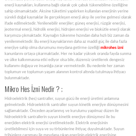
enerji kaynakları, kullanıma bağlı olarak çok çabuk tükenebilme özelliğine
sahip olmamaktadır. Aksine tüketimi yapılırken kullanılan enerjinin yerine
sürekli doğal kaynaklar ile gerçekleşen enerji akışı ile yerine gelmesi olarak
ifade edilmektedir. Yenilenebilir enerjiler; güneş enerjisi, rüzgâr enerjisi,
jeotermal enerji, hidrolik enerjisi, hidrojen enerjisi ve biokütle enerji olarak
karşımıza çıkmaktadır. Kaynağın tükenme hızından daha hızlı biz zaman da
yenilenmektedir. Bu enerji kaynaklarının daha az maddi güç ile daha fazla
enerjiye sahip olma durumunu meydana getirme özelliği
mikrohes izni
kanunlarını ortaya çıkarmaktadır. Her ne kadar yüksek oranda fayda sunma
ve ülke kalkınmasına etki ediyor olsa bile, düzensiz üretilerek dengesiz
kullanımı doğaya ve insanlığa zarar vermektedir. Bu nedenle her zaman
toplumun ve toplumun yaşam alanının kontrol altında tutulmaya ihtiyacı
bulunmaktadır.
Mikro Hes İzni Nedir ? ;
Hidroelektrik (hes) santraller, suyun gücü ile enerji üretimi anlamına
gelmektedir. Hidroelektrik santraller suyun kinetik enerjiye dönüşmesini
sağlamaktadır. Önceden ayarlanmış ve kurulumu yapılmaz düzen ile
hidroelektrik santrallerin suyun kinetik enerjiye dönüşmesi ile bu
enerjiden elektrik enerjisi üretilmektedir. Elektrik enerjisinin
üretilebilmesi için suya ve su tirbünlerine ihtiyaç duyulmaktadır. Suyun
tribünlere çarpması ile meydana çıkan enerjinin elektrik enerjisine