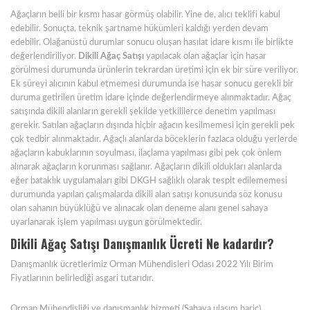
Ağaçların belli bir kısmı hasar görmüş olabilir. Yine de, alıcı teklifi kabul
edebilir. Sonuçta, teknik şartname hükümleri kaldığı yerden devam
edebilir. Olağanüstü durumlar sonucu oluşan hasılat idare kısmı ile birlikte
değerlendiriliyor.
Dikili Ağaç Satışı
yapılacak olan ağaçlar için hasar
görülmesi durumunda ürünlerin tekrardan üretimi için ek bir süre veriliyor.
Ek süreyi alıcının kabul etmemesi durumunda ise hasar sonucu gerekli bir
duruma getirilen üretim idare içinde değerlendirmeye alınmaktadır. Ağaç
satışında dikili alanların gerekli şekilde yetkililerce denetim yapılması
gerekir. Satılan ağaçların dışında hiçbir ağacın kesilmemesi için gerekli pek
çok tedbir alınmaktadır. Ağaçlı alanlarda böceklerin fazlaca olduğu yerlerde
ağaçların kabuklarının soyulması, ilaçlama yapılması gibi pek çok önlem
alınarak ağaçların korunması sağlanır. Ağaçların dikili oldukları alanlarda
eğer bataklık uygulamaları gibi DKGH sağlıklı olarak tespit edilememesi
durumunda yapılan çalışmalarda dikili alan satışı konusunda söz konusu
olan sahanın büyüklüğü ve alınacak olan deneme alanı genel sahaya
uyarlanarak işlem yapılması uygun görülmektedir.
Dikili Ağaç Satışı Danışmanlık Ücreti Ne kadardır?
Danışmanlık ücretlerimiz Orman Mühendisleri Odası 2022 Yılı Birim
Fiyatlarının belirlediği asgari tutarıdır.
Orman Mühendisliği ve danışmanlık hizmeti (Sahaya ulaşım hariç)