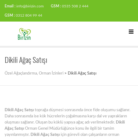
Email :
info@birizin.com
GSM :
0535 508 2 444
GSM :
0312 804 99 44
Dikili Ağaç Satışı
Özel Ağaçlandırma, Orman İzinleri
>
Dikili Ağaç Satışı
Dikili Ağaç Satışı
toprağa düşmesi sonrasında önce fide oluşumu sağlanır.
Daha sonrasında ise kök hücrelerin çoğalmasına karşı dal ve yaprakların
oluşması sağlanır. Oluşan bu köklü yapıya ağaç adı verilmektedir.
Dikili
Ağaç Satışı
Orman Genel Müdürlüğünce konu ile ilgili bir tamim
yayınlanmıştır.
Dikili Ağaç Satışı
için görevli olan çalışanların orman