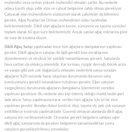
mühendisi veya orman yüksek mühendisi olmaları şarttır. Bu nedenle
odaya kayıtlı olup, yıllık vize ve ruhsat belgesine sahip olması gerekiyor.
Çalışacak olan mühendislerin sözleşmeli olarak çalıştıkları da bilinmesi
gerekir. Ağaç fiyatları ise Orman mühendisleri odası tarafından
belirlenmektedir. Dikili olan ağaçların kesim, sürtünme ve taşıma süreçleri
toplam olarak 60 gün süre belirlenmiştir. Ancak satılan ağaç miktarına göre
de süre de kısalma oluyor.
Dikili Ağaç Satışı
yapılmadan önce tüm ağaçların damgalarının yapılması
gerekir. Dikili ağaçların satışları ile ilgili gerekli tüm evraklarının
düzenlenmesi ve eksiksiz bir şekilde tamamlanması gerekir. Satışlarda
hava şartları da oldukça önemlidir. Kar kırması, rüzgâr devreği, böcek arıza
ve yangın gibi pek çok olağanüstü sebepler nedeniyle satışa sunulan
ağaçların %20 üstünde hasar oluşması durumunda durumun satış
komisyonunca gerekli tutanakların tutulması gerekir. Eğer satıştan
vazgeçilmesi durumunda ağaçların damgalama işlemlerinin yeniden
yapılması gerekiyor. Bu nedenle alıcı kişi ödemiş olduğu maddi bedel geri
iade alıyor. Satışı yapılmasına karar verilen tüm ağaçlar için iyi bir etüt
yapılması gerekir. Bundan dolayı kontrol, ölçü, taşıma vb. pek çok sorunun
yetkililerce kontrolü yapılmaktadır. Güvenli olmayan alanlarda dikili ağaç
satışına izin verilmemektedir. Ormanlar gerekli belgelere sahipse eğer
dikili ağaç satışlarında da gereken belgelerin tamamlandıktan sonra
satışların gerçekleştirilmesi zorunludur.