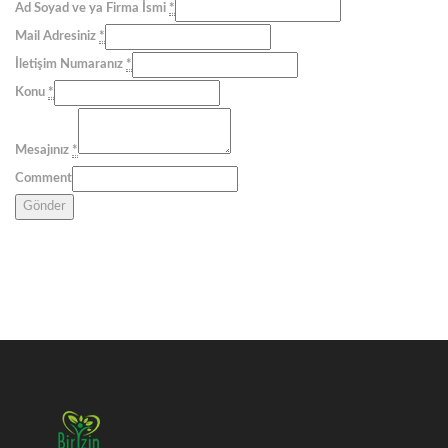
Ad Soyad ve ya Firma İsmi
*
Mail Adresiniz
*
İletişim Numaranız
*
Konu
*
Mesajınız
*
Comment
Gönder