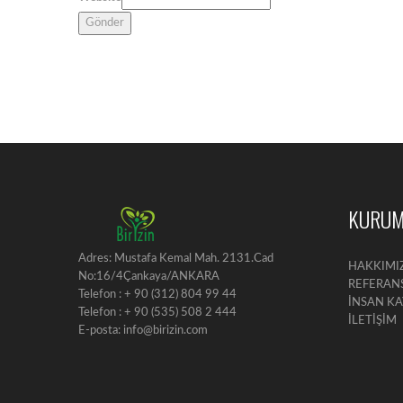
Gönder
KURUM
Adres: Mustafa Kemal Mah. 2131.Cad
HAKKIMI
No:16/4Çankaya/ANKARA
REFERAN
Telefon : + 90 (312) 804 99 44
İNSAN K
Telefon : + 90 (535) 508 2 444
İLETİŞİM
E-posta: info@birizin.com