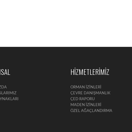
SAL
HİZMETLERİMİZ
ZDA
ORMAN İZİNLERİ
SLARIMIZ
ÇEVRE DANIŞMANLIK
AYNAKLARI
ÇED RAPORU
MADEN İZİNLERİ
ÖZEL AĞAÇLANDIRMA