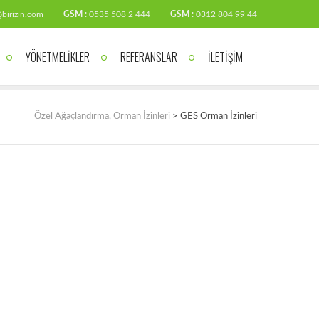
birizin.com
GSM :
0535 508 2 444
GSM :
0312 804 99 44
YÖNETMELİKLER
REFERANSLAR
İLETİŞİM
Özel Ağaçlandırma, Orman İzinleri
>
GES Orman İzinleri