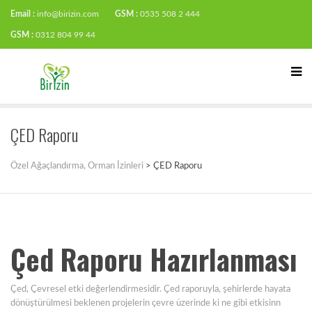
Email :
info@birizin.com
GSM :
0535 508 2 444
GSM :
0312 804 99 44
ÇED Raporu
Özel Ağaçlandırma, Orman İzinleri
>
ÇED Raporu
Çed Raporu Hazırlanması
Çed, Çevresel etki değerlendirmesidir. Çed raporuyla, şehirlerde hayata
dönüştürülmesi beklenen projelerin çevre üzerinde ki ne gibi etkisinn