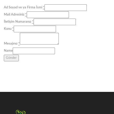
Ad Soyad ve ya Firma İsmi
*
Mail Adresiniz
*
İletişim Numaranız
*
Konu
*
Mesajınız
*
Name
Gönder