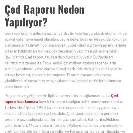
Çed Raporu Neden
Yapılıyor?
Çed raporunun yapılma amaçları vardır. Bu yola başvurularak ekonomik ve
sosyal gelişmeye engel olmadan, çevre değerlerini en iyi şekilde korumak,
planlanan bir faaliyetin yol açabileceği bütün olumsuz çevresel etkilerinde
ortadan kaldırılması gibi pek çok tespitlerin yapılması adına önemlidir.
Bakıldığında
Çed raporu
faydası da oldukça büyüktür. Bu faydaları
belirttiğimiz zaman ise Proje sahibi için maliyet azaltıcı seçeneklerin
sunuluyor olması, karar verme süreci içerisinde daha güvenilir sonuçlar
ortaya koyması, çevrenin korunması, Tasarım aşamasında ortaya
çıkabilecek olumsuzların ortaya çıkartılarak gerekli tedbirlerin alınması
adına önemlidir.
Projelerle ve gelişmelerle ilgili karar vericilerin sağlanması adına
Çed
raporu hazırlanması
büyük bir önem taşıdğını belirtmemiz mümkündür.
Türkiye’de 7 Şubat 1993 tarihinden bu yana ülkemizde uygulanmaya
devam edilen Çed, oldukça faydalıdır. Çed raporunun alması gereken
tesislere göz atıdığında ise, Termik güç santralleri, Rafineriler,Nükleer
yakıt tesisleri, Metal endüstri tesisleri,Patlayıcı ve parlayıcı maddelerin
üretildiği tesisler,Şehirlerarası yollar ve havaalanları,Su yolları, limanlar ve