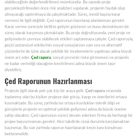
olabileceğinin değerlendirilmesi mümkündür. Bu sayede proje
gerçekleştirilmeden önce risk analizleri yapılarak, projenin faydalı olup
olmayacağı saptırılmaya da çalışılmaktadır. Süreç, kendi başına karar
vermesi ile ilgili değildir. Çed raporunun hazırlanıp planlanması gerekir.
Karar verme süreciyle birlikte gelişim gösteren ve bunu destekleyen bir
süreç olarak karşımıza çıkmaktadır. Bu proje doğrultusunda, yeni proje ve
gelişmelerin çevreye olabilecek etkileri saptanmaya çalışılır. Çed raporuyla,
geçici potansiyel etkilerinin sosyal sonuçlarının yanı sıra ve alternatif
çözümlerini de içine alacak şekilde bir incelemelerin yapılması adına büyük
önem arz eder.
Çed raporu
, sosyal çevrenin riske girmemesi ve projenin
ne kadar verimliği olacağının kestirilmesi adına büyük önem taşır
diyebiliriz.
Çed Raporunun Hazırlanması
Projeyle ilgili olarak pek çok kişi bir araya gelir.
Çed raporu
sırasında
toplanmış olan bu kişiker projeye dair görüş, kaygı ve önerilerini ortaya
koymaktadır. Bu süreç zarfında ise ortaya koydukları teknik bilgi ve
görüşlerle projenin en optimal şekilde gelişmesi adına da büyük öneme
sahip olacaktır. Çed raporunun süreci devam ederken firma da herhangi bir
projee başvurmaması gerekir. Aksi takdirde cezai durumla karşılamaktan
kaçınımaz. Bu süe zarfında raporun hazırlanarak kesin kanı konulması
beklenmelidir.