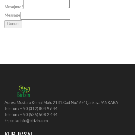
Mesajınız
*
Message
Gönder
Adres: Mustafa Kemal Mah. 2131.Cad No:16/4Çankaya/ANKARA
Telefon : + 90 (312) 804 99 44
Telefon : + 90 (535) 508 2 444
E-posta: info@birizin.com
KURUMSAL