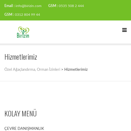
Email :
info@birizin.com
GSM :
0535 508 2 444
GSM :
0312 804 99 44
Hizmetlerimiz
Özel Ağaçlandırma, Orman İzinleri
>
Hizmetlerimiz
KOLAY MENÜ
ÇEVRE DANIŞMANLIK