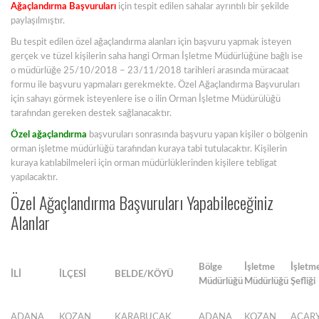
Ağaçlandırma Başvuruları
için tespit edilen sahalar ayrıntılı bir şekilde
paylaşılmıştır.
Bu tespit edilen özel ağaçlandırma alanları için başvuru yapmak isteyen
gerçek ve tüzel kişilerin saha hangi Orman İşletme Müdürlüğüne bağlı ise
o müdürlüğe 25/10/2018 – 23/11/2018 tarihleri arasında müracaat
formu ile başvuru yapmaları gerekmekte. Özel Ağaçlandırma Başvuruları
için sahayı görmek isteyenlere ise o ilin Orman İşletme Müdürülüğü
tarafından gereken destek sağlanacaktır.
Özel ağaçlandırma
başvuruları sonrasında başvuru yapan kişiler o bölgenin
orman işletme müdürlüğü tarafından kuraya tabi tutulacaktır. Kişilerin
kuraya katılabilmeleri için orman müdürlüklerinden kişilere tebligat
yapılacaktır.
Özel Ağaçlandırma Başvuruları Yapabileceğiniz
Alanlar
Bölge
İşletme
İşletm
İLİ
İLÇESİ
BELDE/KÖYÜ
Müdürlüğü
Müdürlüğü
Şefliği
ADANA
KOZAN
KARABUCAK
ADANA
KOZAN
ACAR