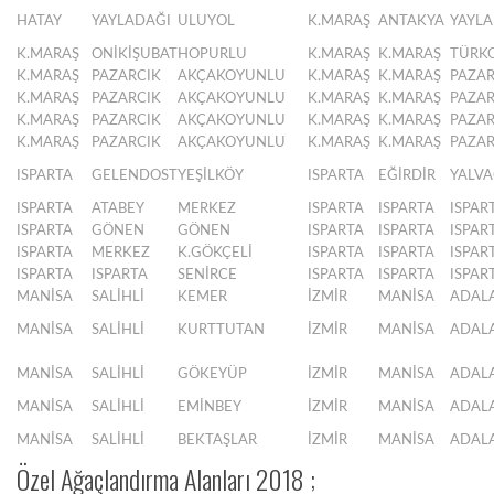
HATAY
YAYLADAĞI
ULUYOL
K.MARAŞ
ANTAKYA
YAYLA
K.MARAŞ
ONİKİŞUBAT
HOPURLU
K.MARAŞ
K.MARAŞ
TÜRK
K.MARAŞ
PAZARCIK
AKÇAKOYUNLU
K.MARAŞ
K.MARAŞ
PAZAR
K.MARAŞ
PAZARCIK
AKÇAKOYUNLU
K.MARAŞ
K.MARAŞ
PAZAR
K.MARAŞ
PAZARCIK
AKÇAKOYUNLU
K.MARAŞ
K.MARAŞ
PAZAR
K.MARAŞ
PAZARCIK
AKÇAKOYUNLU
K.MARAŞ
K.MARAŞ
PAZAR
ISPARTA
GELENDOST
YEŞİLKÖY
ISPARTA
EĞİRDİR
YALVA
ISPARTA
ATABEY
MERKEZ
ISPARTA
ISPARTA
ISPAR
ISPARTA
GÖNEN
GÖNEN
ISPARTA
ISPARTA
ISPAR
ISPARTA
MERKEZ
K.GÖKÇELİ
ISPARTA
ISPARTA
ISPAR
ISPARTA
ISPARTA
SENİRCE
ISPARTA
ISPARTA
ISPAR
MANİSA
SALİHLİ
KEMER
İZMİR
MANİSA
ADAL
MANİSA
SALİHLİ
KURTTUTAN
İZMİR
MANİSA
ADAL
MANİSA
SALİHLİ
GÖKEYÜP
İZMİR
MANİSA
ADAL
MANİSA
SALİHLİ
EMİNBEY
İZMİR
MANİSA
ADAL
MANİSA
SALİHLİ
BEKTAŞLAR
İZMİR
MANİSA
ADAL
Özel Ağaçlandırma Alanları 2018 ;