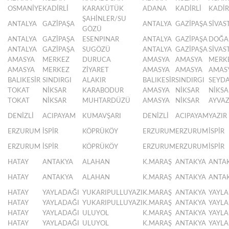
OSMANİYE
KADİRLİ
KARAKÜTÜK
ADANA
KADİRLİ
KADİR
ŞAHİNLER/SU
ANTALYA
GAZİPAŞA
ANTALYA
GAZİPAŞA
SİVAS
GÖZÜ
ANTALYA
GAZİPAŞA
ESENPINAR
ANTALYA
GAZİPAŞA
DOĞA
ANTALYA
GAZİPAŞA
SUGÖZÜ
ANTALYA
GAZİPAŞA
SİVAS
AMASYA
MERKEZ
DURUCA
AMASYA
AMASYA
MERK
AMASYA
MERKEZ
ZİYARET
AMASYA
AMASYA
AMAS
BALIKESİR
SINDIRGI
ALAKIR
BALIKESİR
SINDIRGI
SEYD
TOKAT
NİKSAR
KARABODUR
AMASYA
NİKSAR
NİKSA
TOKAT
NİKSAR
MUHTARDÜZÜ
AMASYA
NİKSAR
AYVA
DENİZLİ
ACIPAYAM
KUMAVŞARI
DENİZLİ
ACIPAYAM
YAZIR
ERZURUM
İSPİR
KÖPRÜKÖY
ERZURUM
ERZURUM
İSPİR
ERZURUM
İSPİR
KÖPRÜKÖY
ERZURUM
ERZURUM
İSPİR
HATAY
ANTAKYA
ALAHAN
K.MARAŞ
ANTAKYA
ANTA
HATAY
ANTAKYA
ALAHAN
K.MARAŞ
ANTAKYA
ANTA
HATAY
YAYLADAĞI
YUKARIPULLUYAZI
K.MARAŞ
ANTAKYA
YAYLA
HATAY
YAYLADAĞI
YUKARIPULLUYAZI
K.MARAŞ
ANTAKYA
YAYLA
HATAY
YAYLADAĞI
ULUYOL
K.MARAŞ
ANTAKYA
YAYLA
HATAY
YAYLADAĞI
ULUYOL
K.MARAŞ
ANTAKYA
YAYLA