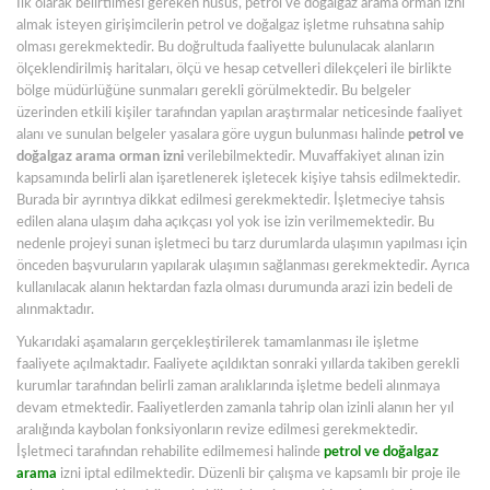
İlk olarak belirtilmesi gereken husus, petrol ve doğalgaz arama orman izni
almak isteyen girişimcilerin petrol ve doğalgaz işletme ruhsatına sahip
olması gerekmektedir. Bu doğrultuda faaliyette bulunulacak alanların
ölçeklendirilmiş haritaları, ölçü ve hesap cetvelleri dilekçeleri ile birlikte
bölge müdürlüğüne sunmaları gerekli görülmektedir. Bu belgeler
üzerinden etkili kişiler tarafından yapılan araştırmalar neticesinde faaliyet
alanı ve sunulan belgeler yasalara göre uygun bulunması halinde
petrol ve
doğalgaz arama orman izni
verilebilmektedir. Muvaffakiyet alınan izin
kapsamında belirli alan işaretlenerek işletecek kişiye tahsis edilmektedir.
Burada bir ayrıntıya dikkat edilmesi gerekmektedir. İşletmeciye tahsis
edilen alana ulaşım daha açıkçası yol yok ise izin verilmemektedir. Bu
nedenle projeyi sunan işletmeci bu tarz durumlarda ulaşımın yapılması için
önceden başvuruların yapılarak ulaşımın sağlanması gerekmektedir. Ayrıca
kullanılacak alanın hektardan fazla olması durumunda arazi izin bedeli de
alınmaktadır.
Yukarıdaki aşamaların gerçekleştirilerek tamamlanması ile işletme
faaliyete açılmaktadır. Faaliyete açıldıktan sonraki yıllarda takiben gerekli
kurumlar tarafından belirli zaman aralıklarında işletme bedeli alınmaya
devam etmektedir. Faaliyetlerden zamanla tahrip olan izinli alanın her yıl
aralığında kaybolan fonksiyonların revize edilmesi gerekmektedir.
İşletmeci tarafından rehabilite edilmemesi halinde
petrol ve doğalgaz
arama
izni iptal edilmektedir. Düzenli bir çalışma ve kapsamlı bir proje ile