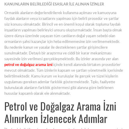
KANUNLARIN BELİRLEDİĞİ ESASLAR İLE ALINAN İZİNLER
Ormanlık alanların değerlendirilerek kullanıma açılması ve kamuoyuna
faydalı alanların veya icraatlarını yapılması için belirli prosedür ve şartlar
söz konusu olmaktadır. Birincil ve en önemli koşul olarak topluma faydalı
inşaatların yapılması belirleyici unsuru oluşturmaktadır. İnsan başta olmak
üzere dünya üzerinde yaşayan tüm canlıların doğal yaşam sebebi olan
ormanların şahsi kazançlar için heba edilmemesine izin verilmemektedir.
Bu nedenle kanun ve yasalar ile desteklenen şartlar girişimcilere
sunulmaktadır. Detaylı bir araştırma ve ciddi bir karar mekanizması
sayesinde izin verilmesi gerçekleşmektedir. Bu izinler arasında yer alan
petrol ve doğalgaz arama izni
içinde kendi alanında birtakım prosedürler
mevcut olmaktadır. Tüm izinlerin kapsam ve şartları yönetmelik içerisinde
belirtilmektedir. Kamu kurum ve kuruluşlar ile gerçek ve tüzel kişilerin
uygulaması gereken adımlar farklılık göstermektedir. Tıpkı, faaliyette
bulunulacak alanların farklılık göstermesi gibi alanına göre belirlenen
hususlar kapsamlı olarak ele alınmaktadır.
Petrol ve Doğalgaz Arama İzni
Alınırken İzlenecek Adımlar