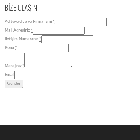
BİZE ULAŞIN
Ad Soyad ve ya Firma İsmi
*
Mail Adresiniz
*
İletişim Numaranız
*
Konu
*
Mesajınız
*
Email
Gönder