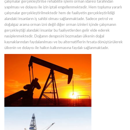
çalışmalar gerçekleştirilse rehabilite işlemi orman idaresi tarafından
yapılması ve dolayısı ile izin iptali engellenmektedir. Hem topluma yararlı
çalışmalar gerçekleştirilmektedir hem de faaliyetin gerçekleştirildiği
alandaki insanların iş sahibi olması sağlanmaktadır. Sadece petrol ve
doğalgaz arama orman izni değil diğer orman izinleri içinde çalışmanın
gerçekleştiği alandaki insanlar bu faaliyetlerden gelir elde ederek
nasiplenmektedir. Doğanın dengesini bozmadan ülkenin doğal
kaynaklarından faydalanılması ve bu alternatiflerin fırsata dönüştürülerek
ülkenin ve dolayısı ile halkın kalkınmasına faydalı sağlanmaktadır.